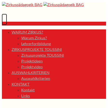
WARUM ZIRKUS?
Warum Zirkus?
Lehrerfortbildung
ZIRKUSPROJEKTE TOUSSINI
Zirkusprojekte TOUSSINI
Projektideen
Projektvideo
AUSWAHLKRITERIEN
Auswahlkriterien
KONTAKT
Kontakt
Links